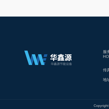
服
HO
传真
地
Copyri