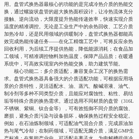
用。盘管式换热器最核心的功能的是完成冷热介质的热能交
换，通过螺旋状盘管的超大换热面积设计，让冷热流体充分
接触、逆向流动，大限度提升热能传递效率，快速实现介质
温度的精准调控。无论是工业生产中的余热回收、工艺介质
加热冷却，还是民用领域的供暖制冷，盘管式换热器都能高
效完成热能传递任务——在化工精馏工艺中，可将反应余热
回收利用，为后续工序提供热能，降低能源消耗；在食品加
工领域，可精准调控物料加热温度，保障产品品质；在暖通
系统中，可高效实现室内外热能交换，助力建筑节能。
核心功能二：多介质适配，兼容复杂工况下的换热需
求。盘管式换热器具备强大的介质适配功能，可根据应用场
景的介质特性，灵活适配水、油、蒸汽、酸碱溶液、油气、
制冷剂等多种不同类型介质，且能应对腐蚀性、粘性、易结
垢等特殊介质的换热需求。通过选用不同材质的盘管（316L
不锈钢、紫铜、钛合金等），可有效抵御不同介质的腐蚀、
磨损，避免介质污染与设备损坏，确保换热过程安全稳定。
例如，在石油炼制领域，可适配油气混合介质，完成原油加
热与尾气冷却；在制药领域，可适配无菌介质，满足GMP生
产标准；在氢能产业中，可适配去离子水，为电解槽提供冷