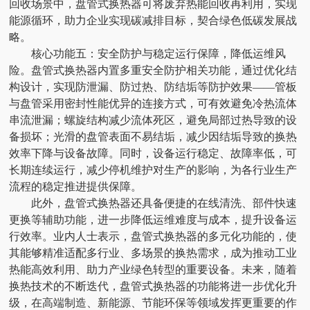
回收场景中，盘管式换热器可将废弃热能回收再利用，实现
能源循环，助力企业实现碳减排目标，契合绿色低碳发展战
略。
核心功能五：安全防护与稳定运行保障，降低运维风
险。盘管式换热器内置多重安全防护相关功能，通过优化结
构设计，实现防泄漏、防过热、防结垢等防护效果——管板
与盘管采用密封性能优异的连接方式，可有效避免冷热流体
串流泄漏；螺旋结构减少流体死区，避免局部过热导致的设
备损坏；光滑的盘管表面不易结垢，减少因结垢导致的换热
效率下降与设备故障。同时，设备运行稳定、故障率低，可
长期连续运行，减少停机维护对生产的影响，为各行业生产
流程的稳定推进提供保障。
此外，盘管式换热器还具备便捷的在线清洗、部件快速
更换等辅助功能，进一步降低运维难度与成本，提升设备运
行效率。业内人士表示，盘管式换热器的多元化功能的，使
其能够精准适配多行业、多场景的换热需求，成为推动工业
热能高效利用、助力产业绿色转型的重要设备。未来，随着
换热技术的不断迭代，盘管式换热器的功能将进一步优化升
级，在高端制造、新能源、节能环保等领域发挥更重要的作