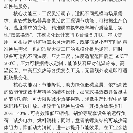
却换热服务。
核心功能三：工况灵活调节，适配不同规模与场景需
求。盘管式换热器具备灵活的工况调节功能，可根据生产负
荷、温度需求的变化，精准调整换热效率与介质流量，实
现“按需换热”。其模块化设计支持多台设备并联、串联使
用，可根据产能扩容需求灵活调整，既能满足小型车间的精
准换热需求，也能适配大型工厂的规模化换热场景。同时，
设备可适配不同温度、压力工况，温度适配范围覆盖-50℃至
500℃，压力可根据需求定制，能够从容应对低温冷冻、高
温反应、中高压换热等各类复杂工况，无需额外改造即可适
配场景变化。
核心功能四：节能降耗，助力绿色低碳发展。依托高效
的热能传递效率与科学的结构设计，盘管式换热器具备显著
的节能功能，可大限度减少热能损耗，降低生产过程中的能
源消耗与碳排放。相较于传统换热设备，其换热效率提升
20%—40%，可有效降低压缩机、锅炉等配套设备的运行负
荷，减少电力、燃料消耗；同时，盘管的螺旋结构可减少流
体阻力，降低动力消耗，进一步提升节能效果。在工业余热