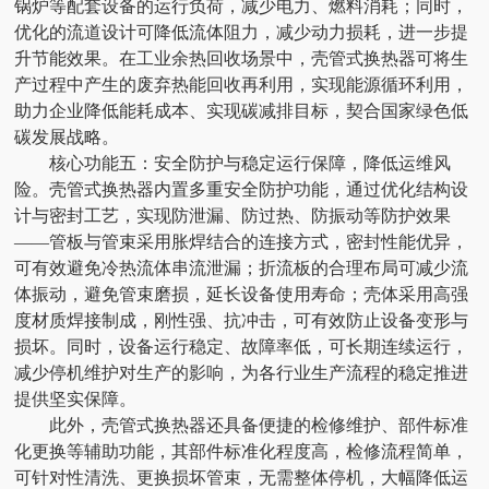
锅炉等配套设备的运行负荷，减少电力、燃料消耗；同时，
优化的流道设计可降低流体阻力，减少动力损耗，进一步提
升节能效果。在工业余热回收场景中，壳管式换热器可将生
产过程中产生的废弃热能回收再利用，实现能源循环利用，
助力企业降低能耗成本、实现碳减排目标，契合国家绿色低
碳发展战略。
核心功能五：安全防护与稳定运行保障，降低运维风
险。壳管式换热器内置多重安全防护功能，通过优化结构设
计与密封工艺，实现防泄漏、防过热、防振动等防护效果
——管板与管束采用胀焊结合的连接方式，密封性能优异，
可有效避免冷热流体串流泄漏；折流板的合理布局可减少流
体振动，避免管束磨损，延长设备使用寿命；壳体采用高强
度材质焊接制成，刚性强、抗冲击，可有效防止设备变形与
损坏。同时，设备运行稳定、故障率低，可长期连续运行，
减少停机维护对生产的影响，为各行业生产流程的稳定推进
提供坚实保障。
此外，壳管式换热器还具备便捷的检修维护、部件标准
化更换等辅助功能，其部件标准化程度高，检修流程简单，
可针对性清洗、更换损坏管束，无需整体停机，大幅降低运