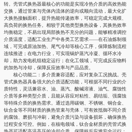
转。壳管式换热器最核心的功能是实现冷热介质的高效热能
交换，通过管束与壳体内流体的逆向或顺向流动，最大化扩
大换热接触面积，提升热能传递效率，可稳定完成大规模、
高负荷的换热任务。相较于其他类型换热设备，其换热效率
均衡稳定，不易出现局部换热不充分的问题，能够精准调控
介质温度，适配工业生产中各类工艺需求——在石油炼制领
域，可完成原油加热、尾气冷却等核心工序，保障炼制流程
连续推进；在电力行业，可实现锅炉蒸汽冷凝、循环水冷
却，助力发电机组稳定运行；在化工领域，可完成反应物料
的加热与冷却，保障反应效率与产品品质。
核心功能二：多介质兼容适配，应对复杂工况挑战。壳
管式换热器具备强大的介质适配功能，可根据不同行业的介
质特性，灵活兼容水、油、蒸汽、酸碱溶液、油气、腐蚀性
介质等多种类型介质，且能从容应对粘性、易结垢、强腐蚀
等特殊介质的换热需求。通过选用碳钢、不锈钢、铜合金、
钛合金等不同材质的换热管束与壳体，可有效抵御不同介质
的腐蚀、磨损与冲刷，避免介质污染与设备损坏，确保换热
过程安全可控。例如，在核电领域，钛合金材质的壳管式换
热器可适配高温高压的冷却介质，保障核反应堆安全运行；