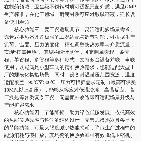
在制药领域，卫生级不锈钢材质可适配无菌介质，满足GMP
生产标准；在化工领域，耐腐材质可应对酸碱溶液，延长设
备使用寿命。
核心功能三：宽工况适配调节，灵活适配多场景需求。
壳管式换热器具备极强的工况适配与调节功能，可根据生产
负荷、温度、压力的变化，精准调整换热效率与介质流量，
实现“按需换热”。其结构设计灵活，可定制单壳程、多壳
程、单管程、多管程等多种形式，支持多台设备并联、串联
使用，既能满足小型车间的精准换热需求，也能适配大型工
厂的规模化换热场景。同时，设备耐温耐压范围宽泛，温度
适配覆盖-196℃至500℃，压力可根据需求定制（最高可承受
10MPa以上高压），能够从容应对低温冷冻、高温反应、高
压换热等各类复杂工况，无需额外改造即可适配场景升级与
产能扩容需求。
核心功能四：节能降耗，助力绿色低碳发展。依托高效
的热能传递效率与科学的结构设计，壳管式换热器具备显著
的节能功能，可最大限度减少热能损耗，降低生产过程中的
能源消耗与碳排放。其均衡的换热效率可有效降低压缩机、