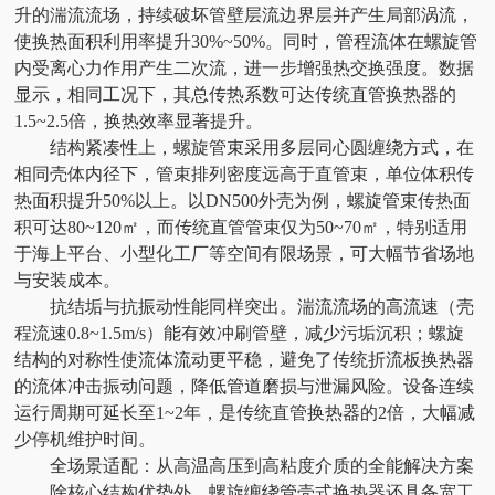
升的湍流流场，持续破坏管壁层流边界层并产生局部涡流，
使换热面积利用率提升30%~50%。同时，管程流体在螺旋管
内受离心力作用产生二次流，进一步增强热交换强度。数据
显示，相同工况下，其总传热系数可达传统直管换热器的
1.5~2.5倍，换热效率显著提升。
结构紧凑性上，螺旋管束采用多层同心圆缠绕方式，在
相同壳体内径下，管束排列密度远高于直管束，单位体积传
热面积提升50%以上。以DN500外壳为例，螺旋管束传热面
积可达80~120㎡，而传统直管管束仅为50~70㎡，特别适用
于海上平台、小型化工厂等空间有限场景，可大幅节省场地
与安装成本。
抗结垢与抗振动性能同样突出。湍流流场的高流速（壳
程流速0.8~1.5m/s）能有效冲刷管壁，减少污垢沉积；螺旋
结构的对称性使流体流动更平稳，避免了传统折流板换热器
的流体冲击振动问题，降低管道磨损与泄漏风险。设备连续
运行周期可延长至1~2年，是传统直管换热器的2倍，大幅减
少停机维护时间。
全场景适配：从高温高压到高粘度介质的全能解决方案
除核心结构优势外，螺旋缠绕管壳式换热器还具备宽工