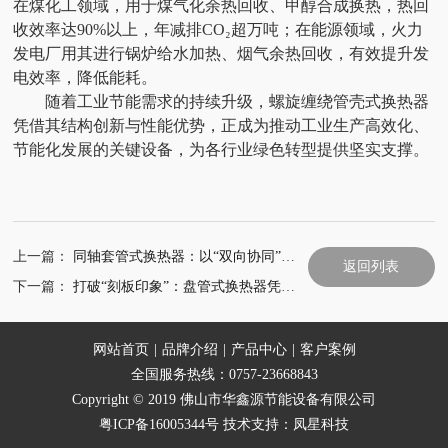
在煤化工领域，用于煤气化余热回收、甲醇合成换热，热回
收效率达90%以上，年减排CO₂超万吨；在能源领域，火力
发电厂用其进行锅炉给水加热、烟气余热回收，有效提升发
电效率，降低能耗。
随着工业节能需求的持续升级，螺旋缠绕管壳式换热器
凭借其结构创新与性能优势，正成为推动工业生产高效化、
节能化发展的关键设备，为各行业绿色转型提供坚实支撑。
上一篇：
同轴套管式换热器：以“双向协同”特性破解工业换热痛点
返回列表
下一篇：
打破“刻板印象”：盘管式换热器凭三大新特性成为工业换热新宠
网站首页
|
品牌介绍
|
产品中心
|
客户案例
全国服务热线：0757-23668843
Copyright © 2019 佛山市华鑫源节能设备有限公司
粤ICP备16005344号
技术支持：
凤星科技