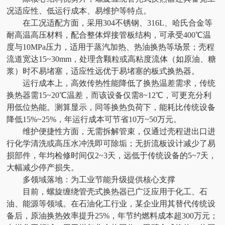
况适应性、低运行成本、易维护等特点。
在工况适配方面，采用304不锈钢、316L、哈氏合金等
耐高温高压材料，配合整体焊接管板结构，可承受400℃温
度与10MPa压力，适用于蒸汽加热、热油换热等场景；壳程
流道宽达15~30mm，处理含颗粒或高粘度流体（如原油、糖
浆）时不易堵塞，适应性远优于易堵塞的板式换热器。
运行成本上，高效传热性能降低了换热温差需求，传统
换热器需15~20℃温差，而该设备仅需8~12℃，可更充分利
用低位热能。测算显示，同等换热负荷下，能耗比传统设备
降低15%~25%，年运行成本可节省10万~50万元。
维护便捷性方面，无需拆解管束，仅通过壳程进出口进
行化学清洗或高压水冲洗即可除垢；无折流板设计减少了易
损部件，年均检修时间仅2~3天，远低于传统设备的5~7天，
大幅减少停产损失。
多领域落地：为工业节能升级提供核心支撑
目前，螺旋缠绕管壳式换热器已广泛应用于化工、石
油、能源等领域。在石油化工行业，某企业用其替代传统设
备后，原油换热效率提升25%，年节约燃料成本超300万元；