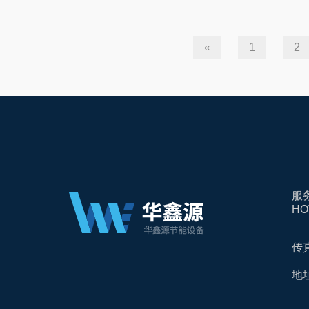
«
1
2
服
HO
传真
地