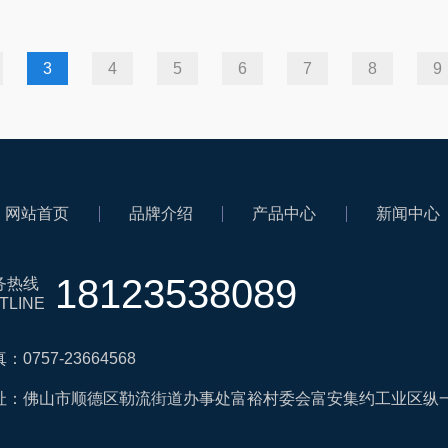
3
4
5
6
7
8
9
网站首页
品牌介绍
产品中心
新闻中心
18123538089
务热线
TLINE
：0757-23664568
址：佛山市顺德区勒流街道办事处富裕村委会富安集约工业区纵