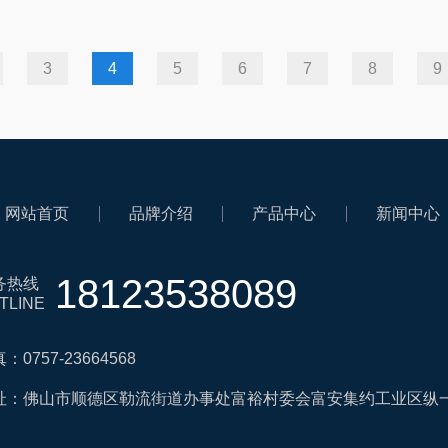
3
4
5
6
7
8
9
网站首页
品牌介绍
产品中心
新闻中心
18123538089
务热线
TLINE
：0757-23664568
址：佛山市顺德区勒流街道办事处富裕村委会富安集约工业区纵