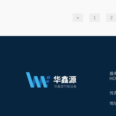
«
1
2
服
HO
传真
地