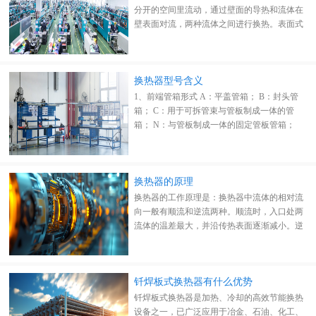
分开的空间里流动，通过壁面的导热和流体在
壁表面对流，两种流体之间进行换热。表面式
换热器有管壳式、套管式和其他型式的换热
器。
换热器型号含义
1、前端管箱形式 A：平盖管箱； B：封头管
箱； C：用于可拆管束与管板制成一体的管
箱； N：与管板制成一体的固定管板管箱；
D：特殊高压管箱；
换热器的原理
换热器的工作原理是：换热器中流体的相对流
向一般有顺流和逆流两种。顺流时，入口处两
流体的温差最大，并沿传热表面逐渐减小。逆
流时，沿传热表面两流体的温差分布较均匀
钎焊板式换热器有什么优势
钎焊板式换热器是加热、冷却的高效节能换热
设备之一，已广泛应用于冶金、石油、化工、