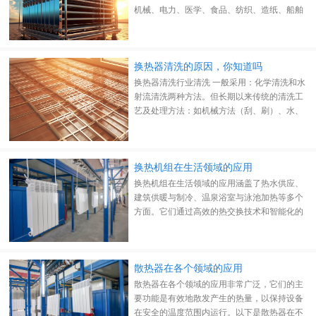
机械、电力、医学、食品、纺织、造纸、船舶
等工业领域。它的应用之广，主要还是因为它
的性能特点及优势较多。
换热器清洗的原因，你知道吗
换热器清洗行业清洗 一般采用：化学清洗和水
射流清洗两种方法。但长期以来传统的清洗工
艺及处理方法：如机械方法（刮、刷）、水、
化学清洗(酸洗)、阻垢等等，在不能解决问题
的同时对设备本身以及人体、环境造成严重损
害。
换热机组在生活领域的应用
换热机组在生活领域的应用涵盖了热水供应、
建筑供暖与制冷、温泉浴室与泳池加热等多个
方面。它们通过高效的热交换技术和智能化的
控制方式，为人们提供了更加舒适、便捷和节
能的生活环境。
散热器在各个领域的应用
散热器在各个领域的应用非常广泛，它们的主
要功能是有效地散发产生的热量，以保持设备
在安全的温度范围内运行。以下是散热器在不