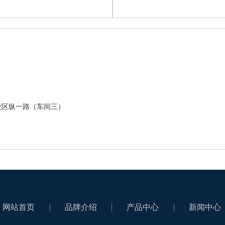
业区纵一路（车间三）
网站首页
品牌介绍
产品中心
新闻中心