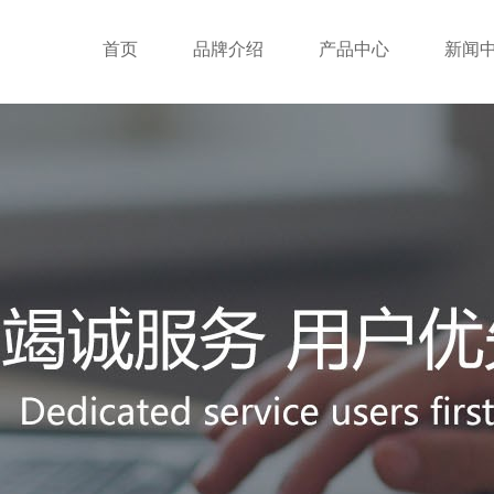
首页
品牌介绍
产品中心
新闻